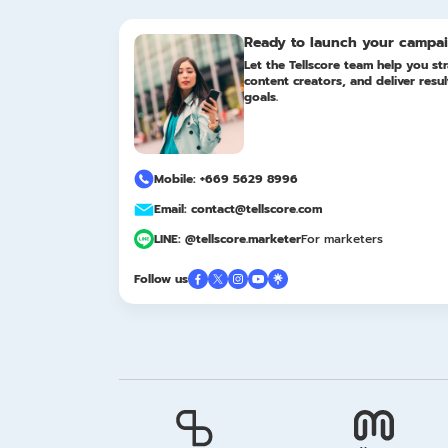
Ready to launch your campa
Let the Tellscore team help you str
content creators, and deliver resu
goals.
Mobile: +669 5629 8996
Email: contact@tellscore.com
LINE: @tellscore.marketer
For marketers
Follow us