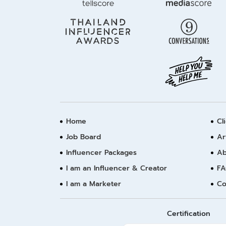
Home
Cl
Job Board
Ar
Influencer Packages
Ab
I am an Influencer & Creator
FA
I am a Marketer
Co
Certification