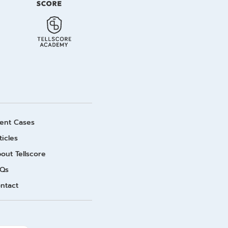
ient Cases
ticles
out Tellscore
Qs
ntact