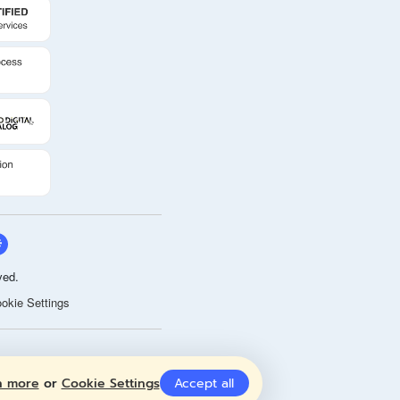
ved.
okie Settings
n more
or
Cookie Settings
Accept all