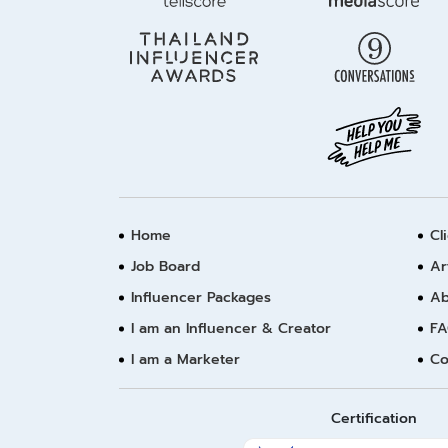
Home
Cl
Job Board
Ar
Influencer Packages
Ab
I am an Influencer & Creator
FA
I am a Marketer
Co
Certification