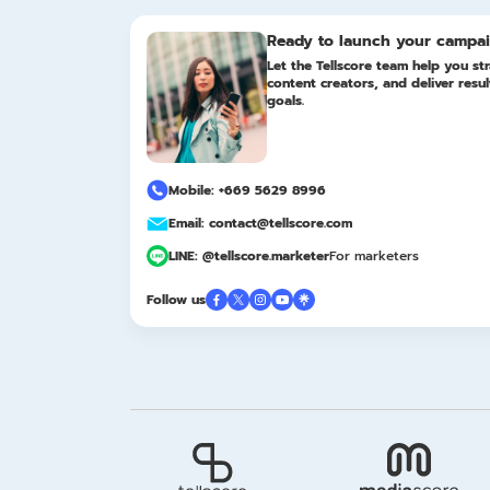
Ready to launch your campa
Let the Tellscore team help you str
content creators, and deliver resu
goals.
Mobile: +669 5629 8996
Email: contact@tellscore.com
LINE: @tellscore.marketer
For marketers
Follow us