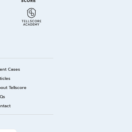
ient Cases
ticles
out Tellscore
Qs
ntact