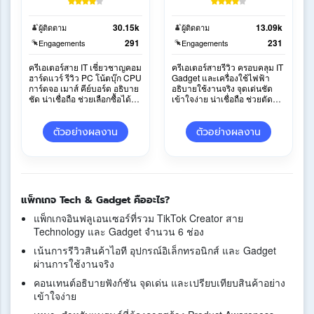
30.15k
13.09k
ผู้ติดตาม
ผู้ติดตาม
291
231
Engagements
Engagements
ครีเอเตอร์สาย IT เชี่ยวชาญคอม
ครีเอเตอร์สายรีวิว ครอบคลุม IT
ฮาร์ดแวร์ รีวิว PC โน้ตบุ๊ก CPU
Gadget และเครื่องใช้ไฟฟ้า
การ์ดจอ เมาส์ คีย์บอร์ด อธิบาย
อธิบายใช้งานจริง จุดเด่นชัด
ชัด น่าเชื่อถือ ช่วยเลือกซื้อได้
เข้าใจง่าย น่าเชื่อถือ ช่วยตัดสิน
ง่าย
ใจซื้อมั่นใจ
ตัวอย่างผลงาน
ตัวอย่างผลงาน
แพ็กเกจ Tech & Gadget คืออะไร?
แพ็กเกจอินฟลูเอนเซอร์ที่รวม TikTok Creator สาย
Technology และ Gadget จำนวน 6 ช่อง
เน้นการรีวิวสินค้าไอที อุปกรณ์อิเล็กทรอนิกส์ และ Gadget
ผ่านการใช้งานจริง
คอนเทนต์อธิบายฟังก์ชัน จุดเด่น และเปรียบเทียบสินค้าอย่าง
เข้าใจง่าย