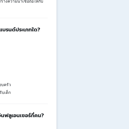
้างความน่าเชื่อถือให้กับ
บแบรนด์ประเภทใด?
อบครัว
ับเด็ก
นฟลูเอนเซอร์กี่คน?