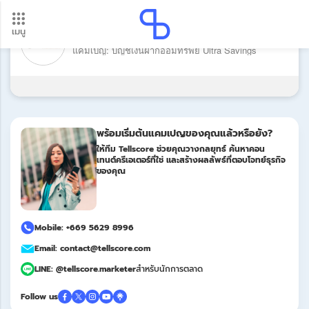
เมนู
แบรนด์: Thanachart (Commercial Bank)
อัปเดตใหม่ ต้องดู! รอบโอนเงินปี 2569 เช็กวันเงินเข้าได้ที่นี่
แคมเปญ: บัญชีเงินฝากออมทรัพย์ Ultra Savings
Update
พร้อมเริ่มต้นแคมเปญของคุณแล้วหรือยัง?
ให้ทีม Tellscore ช่วยคุณวางกลยุทธ์ ค้นหาคอน
เทนต์ครีเอเตอร์ที่ใช่ และสร้างผลลัพธ์ที่ตอบโจทย์ธุรกิจ
ของคุณ
Mobile: +669 5629 8996
Email: contact@tellscore.com
LINE: @tellscore.marketer
สำหรับนักการตลาด
Follow us