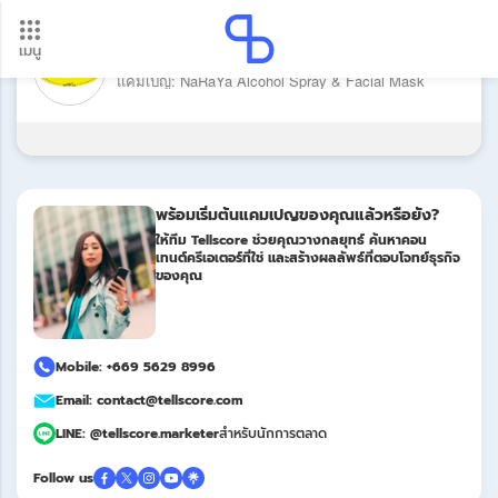
เมนู
แบรนด์: NaRaYa
อัปเดตใหม่ ต้องดู! รอบโอนเงินปี 2569 เช็กวันเงินเข้าได้ที่นี่
แคมเปญ: NaRaYa Alcohol Spray & Facial Mask
Update
พร้อมเริ่มต้นแคมเปญของคุณแล้วหรือยัง?
ให้ทีม Tellscore ช่วยคุณวางกลยุทธ์ ค้นหาคอน
เทนต์ครีเอเตอร์ที่ใช่ และสร้างผลลัพธ์ที่ตอบโจทย์ธุรกิจ
ของคุณ
Mobile: +669 5629 8996
Email: contact@tellscore.com
LINE: @tellscore.marketer
สำหรับนักการตลาด
Follow us