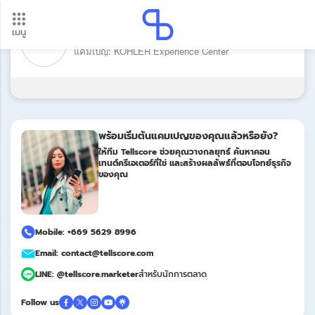
เมนู
แบรนด์: KOHLER (Kitchen & Sanitary
อัปเดตใหม่ ต้องดู! รอบโอนเงินปี 2569 เช็กวันเงินเข้าได้ที่นี่
ware)
แคมเปญ: KOHLER Experience Center
Update
พร้อมเริ่มต้นแคมเปญของคุณแล้วหรือยัง?
ให้ทีม Tellscore ช่วยคุณวางกลยุทธ์ ค้นหาคอน
เทนต์ครีเอเตอร์ที่ใช่ และสร้างผลลัพธ์ที่ตอบโจทย์ธุรกิจ
ของคุณ
Mobile: +669 5629 8996
Email: contact@tellscore.com
LINE: @tellscore.marketer
สำหรับนักการตลาด
Follow us