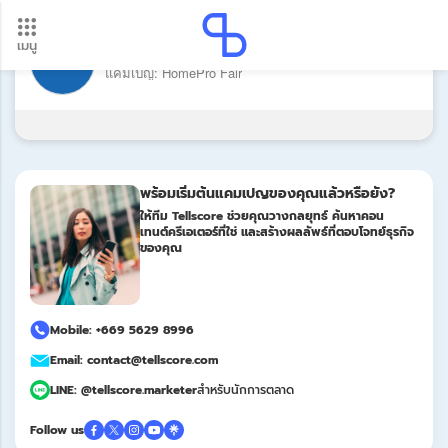
เมนู
แบรนด์: HomePro
อัปเดตใหม่ ต้องดู! รอบโอนเงินปี 2569 เช็กวันเงินเข้าได้ที่นี่
แคมเปญ: HomePro Fair
Update
พร้อมเริ่มต้นแคมเปญของคุณแล้วหรือยัง?
ให้ทีม Tellscore ช่วยคุณวางกลยุทธ์ ค้นหาคอน
เทนต์ครีเอเตอร์ที่ใช่ และสร้างผลลัพธ์ที่ตอบโจทย์ธุรกิจ
ของคุณ
Mobile: +669 5629 8996
Email: contact@tellscore.com
LINE: @tellscore.marketer
สำหรับนักการตลาด
Follow us