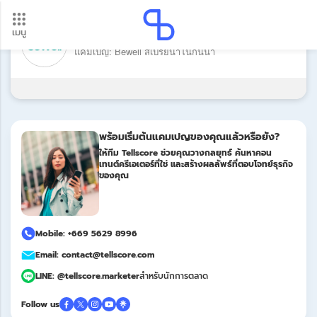
เมนู
แบรนด์: Bewell (Health & Lifestyle
อัปเดตใหม่ ต้องดู! รอบโอนเงินปี 2569 เช็กวันเงินเข้าได้ที่นี่
Products)
แคมเปญ: Bewell สเปรย์นาโนกันน้ำ
Update
พร้อมเริ่มต้นแคมเปญของคุณแล้วหรือยัง?
ให้ทีม Tellscore ช่วยคุณวางกลยุทธ์ ค้นหาคอน
เทนต์ครีเอเตอร์ที่ใช่ และสร้างผลลัพธ์ที่ตอบโจทย์ธุรกิจ
ของคุณ
Mobile: +669 5629 8996
Email: contact@tellscore.com
LINE: @tellscore.marketer
สำหรับนักการตลาด
Follow us