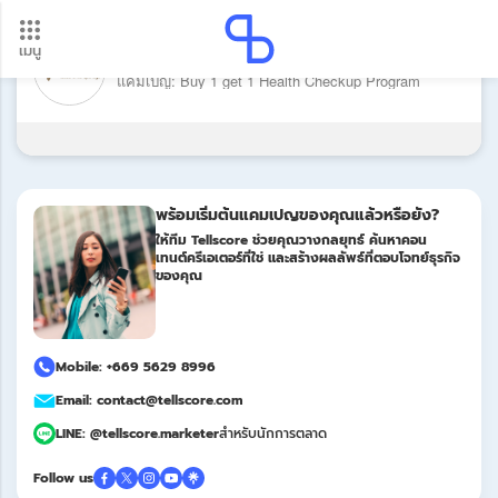
เมนู
แบรนด์: โรงพยาบาลบำรุงราษฎร์
อัปเดตใหม่ ต้องดู! รอบโอนเงินปี 2569 เช็กวันเงินเข้าได้ที่นี่
แคมเปญ: Buy 1 get 1 Health Checkup Program
Update
พร้อมเริ่มต้นแคมเปญของคุณแล้วหรือยัง?
ให้ทีม Tellscore ช่วยคุณวางกลยุทธ์ ค้นหาคอน
เทนต์ครีเอเตอร์ที่ใช่ และสร้างผลลัพธ์ที่ตอบโจทย์ธุรกิจ
ของคุณ
Mobile: +669 5629 8996
Email: contact@tellscore.com
LINE: @tellscore.marketer
สำหรับนักการตลาด
Follow us