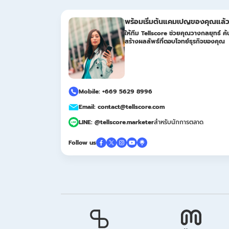
พร้อมเริ่มต้นแคมเปญของคุณแล้ว
ให้ทีม Tellscore ช่วยคุณวางกลยุทธ์ ค้น
สร้างผลลัพธ์ที่ตอบโจทย์ธุรกิจของคุณ
Mobile: +669 5629 8996
Email: contact@tellscore.com
LINE: @tellscore.marketer
สำหรับนักการตลาด
Follow us