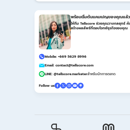
พร้อมเริ่มต้นแคมเปญของคุณแล้ว
ให้ทีม Tellscore ช่วยคุณวางกลยุทธ์ ค้น
สร้างผลลัพธ์ที่ตอบโจทย์ธุรกิจของคุณ
Mobile: +669 5629 8996
Email: contact@tellscore.com
LINE: @tellscore.marketer
สำหรับนักการตลาด
Follow us